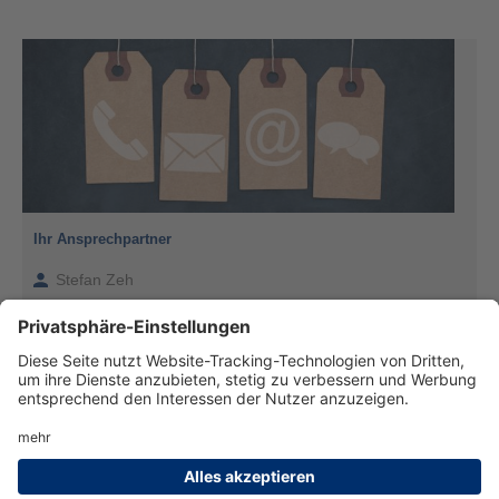
Ihr Ansprechpartner
Stefan Zeh
0921 / 55-7374
stefan.zeh@uni-bayreuth.de
Verantwortlich für die Redaktion:
Katrin Anton
, Telefon: 7533