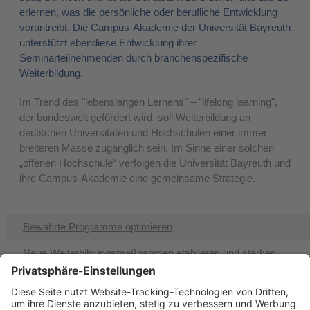
erlernen, was die persönliche oder berufliche Entwicklung
vorantreibt. Die Campus-Akademie der Universität Bayreuth
unterstützt ebendiese Entwicklung ihrer
Seminarteilnehmenden durch branchenspezifische
Weiterbildung.
Im Trend des "lebenslangen Lernens" – "lifelong learning",
der bundesweit gefördert wird, soll Weiterbildung an
deutschen Universitäten und Hochschulen einer immer
breiteren Masse zugänglich sein. Im Sinne einer solchen
„offenen Hochschule“ verfolgen die Universität Bayreuth und
ihre Campus-Akademie eine
gemeinsame Strategie
.
Bewährte Programme optimieren
Neue Weiterbildungsmaßnahmen etablieren und stärken
Das Profil der Universität Bayreuth durch die Weiterbildung
schärfen