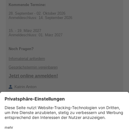
Kommende Termine:
28. September - 02. Oktober 2026
Anmeldeschluss: 14. September 2026
15. - 19. März 2027
Anmeldeschluss: 01. März 2027
Noch Fragen?
Infomaterial anfordern
Gesprächstermin vereinbaren
Jetzt online anmelden!
Katrin Anton
0921 / 55-7533
katrin.anton@uni-bayreuth.de
Verantwortlich für die Redaktion:
Katrin Anton
, Telefon: 7533