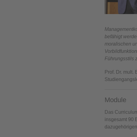
Managementkom
befähigt werde
moralischen u
Vorbildfunktio
Führungsstils
Prof. Dr. mult
Studiengangsle
Module
Das Curriculu
insgesamt 90 
dazugehörigen 