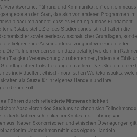
 „Verantwortung, Führung und Kommunikation“ geht ein neues
ngsangebot an den Start, das sich von anderen Programmen im
dership dadurch abhebt, dass es Führung auf das Fundament
rtemaßstäbe stellt. Ziel des Studiengangs ist nicht allein die
ökonomischer sowie betriebswirtschaftlicher Grundlagen, sonde
 die tiefgreifende Auseinandersetzung mit werteorientierten
n. Die Teilnehmenden sollen dazu befähigt werden, im Rahme
ichen Tätigkeit Verantwortung zu übernehmen, indem sie Ethik u
ur Grundlage ihrer Entscheidungen machen. Das Studium unterst
ines individuellen, ethisch-moralischen Wertekonstrukts, welc
kräften als Stütze für ihr eigenes Handeln und ihre
gen dienen soll.
s Führen durch reflektierte Mitmenschlichkeit
reichem Absolvieren des Studiums zeichnen sich Teilnehmende
eflektierte Mitmenschlichkeit im Kontext der Führung von
den aus. Neben ökonomischen und ethischen Überlegungen gilt
teinander im Unternehmen mit in das eigene Handeln