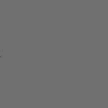
d
nd
ll