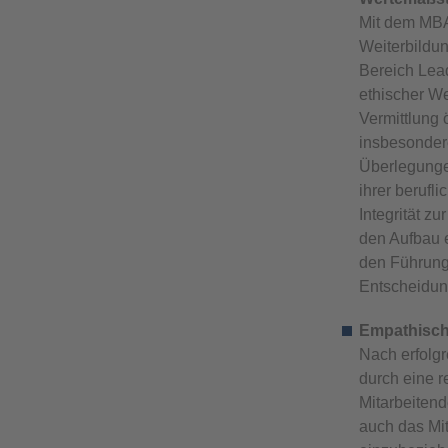
Mit dem MBA
Weiterbildu
Bereich Lea
ethischer We
Vermittlung 
insbesondere
Überlegunge
ihrer berufl
Integrität z
den Aufbau e
den Führungs
Entscheidun
Empathische
Nach erfolg
durch eine r
Mitarbeiten
auch das Mi