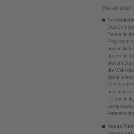
Besonderh
Persönlichk
Das Curricu
Persönlichk
Programm da
bewusste En
angeregt, da
diesem Zuge
die Wahl des
dabei jedoch
vorschreiben
bewusst zu 
Persönlichke
Lernprozess 
Verantwortun
Neues Führ
Wertemaßs