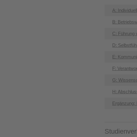
A: Individu
B: Betriebsw
C: Führung 
D: Selbstfü
E: Kommuni
F: Verantwo
G: Wissens
H: Abschlus
Ergänzung: 
Studienver