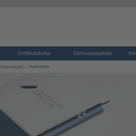
Zertifikatskurse
Seminarangebote
In
d Kommunikation
>
Studieninhalte