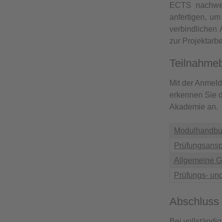
ECTS nachwei
anfertigen, u
verbindlichen
zur Projektarb
Teilnahme
Mit der Anmel
erkennen Sie 
Akademie an.
Modulhandb
Prüfungsansp
Allgemeine G
Prüfungs- un
Abschluss
Bei vollständi