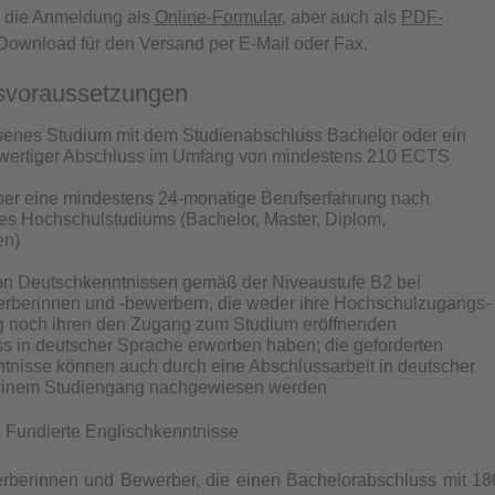
e die Anmeldung als
Online-Formular,
aber auch als
PDF-
ownload für den Versand per E-Mail oder Fax.
svoraussetzungen
enes Studium mit dem Studienabschluss Bachelor oder ein
hwertiger Abschluss im Umfang von mindestens 210 ECTS
er eine mindestens 24-monatige Berufserfahrung nach
es Hochschulstudiums (Bachelor, Master, Diplom,
en)
n Deutschkenntnissen gemäß der Niveaustufe B2 bei
rberinnen und -bewerbern, die weder ihre Hochschulzugangs-
g noch ihren den Zugang zum Studium eröffnenden
ss in deutscher Sprache erworben haben; die geforderten
tnisse können auch durch eine Abschlussarbeit in deutscher
einem Studiengang nachgewiesen werden
 Fundierte Englischkenntnisse
berinnen und Bewerber, die einen Bachelorabschluss mit 18