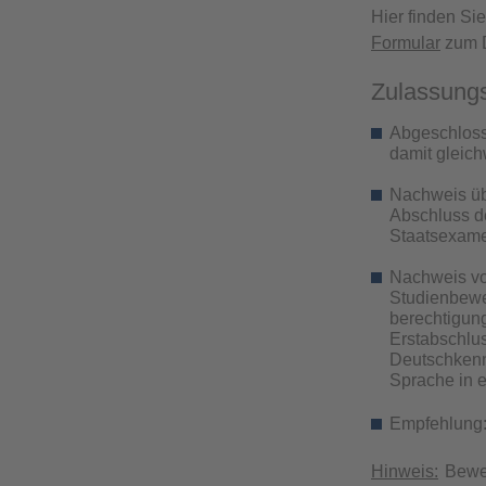
Hier finden Si
Formular
zum D
Zulassung
Abgeschloss
damit gleic
Nachweis üb
Abschluss d
Staatsexam
Nachweis vo
Studienbewe
berechtigun
Erstabschlu
Deutschkenn
Sprache in 
Empfehlung:
Hinweis:
Bewer