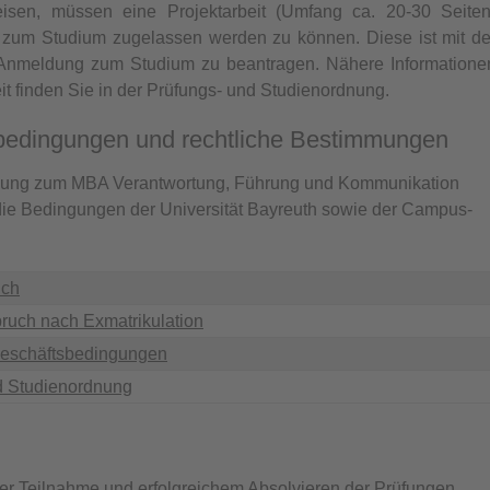
sen, müssen eine Projektarbeit (Umfang ca. 20-30 Seiten
m zum Studium zugelassen werden zu können. Diese ist mit de
 Anmeldung zum Studium zu beantragen. Nähere Informatione
eit finden Sie in der Prüfungs- und Studienordnung.
bedingungen und rechtliche Bestimmungen
dung zum MBA Verantwortung, Führung und Kommunikation
die Bedingungen der Universität Bayreuth sowie der Campus-
uch
ruch nach Exmatrikulation
eschäftsbedingungen
d Studienordnung
ger Teilnahme und erfolgreichem Absolvieren der Prüfungen