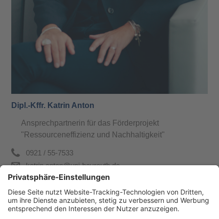
Dipl.-Kffr. Katrin Anton
Ansprechpartnerin für das Förderprojekt
"Ressourceneffizienz und Nachhaltigkeit"
0921 / 55-7533
katrin.anton@uni-bayreuth.de